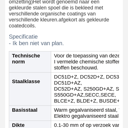
omzetting)Het wordt genoemd naar een
gekleurde stalen spoel die is bekleed met
verschillende organische coatings van
verschillende kleuren.afgekort als gekleurde
coatedcoils.
Specificatie
- Ik ben niet van plan.
Technische
Voor de toepassing van deze richt
norm
I vermelde chemische stoffen a
stoffen beschouwd.
DC51D+Z, DC52D+Z, DC53D+Z
Staalklasse
DC51D+AZ,
DC52D+AZ, S250GD+AZ, S30
S550GD+AZ,SECC,SECE,
BLCE+Z, BLDE+Z, BUSDE+Z of n
Basisstaal
Warm gegalvaniseerd staal, War
Thuis
Producten
Over Ons
Fabrieksreis
Elektro gegalvaniseerd staal
Dikte
0.1-30 mm of op verzoek van de