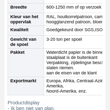
Breedte
600-1250 mm of op verzoek van 
Kwaliteitscont
Contacteer
Nieuws
Kleur van het
RAL, houtkorrelpatroon, camoufl
Role
Ons
oppervlak
hoogglanzend patroon, bloemen
Kwaliteit
Goedgekeurd door SGS,ISO
Gelaste staalpijpen
Gewicht van
3-20 ton per spoel
Naadloze Staalpijpen
de spoel
Pakket
Waterdicht papier is de binnenka
Buizen van roestvrij staal
staalplaat is de buitenkant
Verpakking, zijdelingse besche
Precisie stalen buizen
stalen riemen.
aan de eisen van de klant
geallieerde spoelen
Exportmarkt
Europa, Afrika, Centraal-Azië, 
Warmgewalste rollen
Amerika,
Noord-Amerika, enz.
Koudgewalste rollen
Productdisplay
met een gewicht van niet meer dan 50 kg
- Ik ben niet van plan.