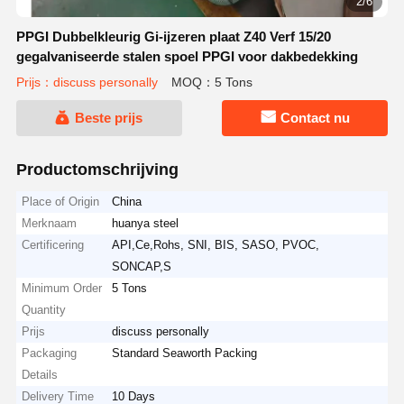
2/6
PPGI Dubbelkleurig Gi-ijzeren plaat Z40 Verf 15/20
gegalvaniseerde stalen spoel PPGI voor dakbedekking
Prijs：discuss personally
MOQ：5 Tons
Beste prijs
Contact nu
Productomschrijving
Place of Origin
China
Merknaam
huanya steel
Certificering
API,Ce,Rohs, SNI, BIS, SASO, PVOC,
SONCAP,S
Minimum Order
5 Tons
Quantity
Prijs
discuss personally
Packaging
Standard Seaworth Packing
Details
Delivery Time
10 Days