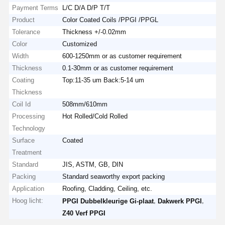
Payment Terms
L/C D/A D/P T/T
Product
Color Coated Coils /PPGI /PPGL
Tolerance
Thickness +/-0.02mm
Color
Customized
Width
600-1250mm or as customer requirement
Thickness
0.1-30mm or as customer requirement
Coating
Top:11-35 um Back:5-14 um
Thickness
Coil Id
508mm/610mm
Processing
Hot Rolled/Cold Rolled
Technology
Surface
Coated
Treatment
Standard
JIS, ASTM, GB, DIN
Packing
Standard seaworthy export packing
Application
Roofing, Cladding, Ceiling, etc.
Hoog licht:
,
,
PPGI Dubbelkleurige Gi-plaat
Dakwerk PPGI
Z40 Verf PPGI