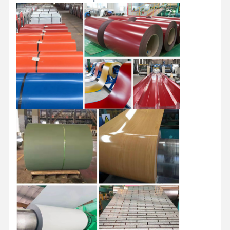
Koelen van roestvrij staal
Aluminiumstaven en - spoelen
Koperstrookjes en koperen staven
Zinkbaren
Loodbalken en -platen