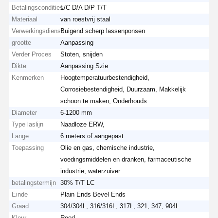
Betalingscondities
L/C D/A D/P T/T
Materiaal
van roestvrij staal
Verwerkingsdienst
Buigend scherp lassenponsen
grootte
Aanpassing
Verder Proces
Stoten, snijden
Dikte
Aanpassing Szie
Kenmerken
Hoogtemperatuurbestendigheid,
Corrosiebestendigheid, Duurzaam, Makkelijk
schoon te maken, Onderhouds
Diameter
6-1200 mm
Type laslijn
Naadloze ERW,
Lange
6 meters of aangepast
Toepassing
Olie en gas, chemische industrie,
voedingsmiddelen en dranken, farmaceutische
industrie, waterzuiver
betalingstermijn
30% T/T LC
Einde
Plain Ends Bevel Ends
Graad
304/304L, 316/316L, 317L, 321, 347, 904L
Kleur
Rood