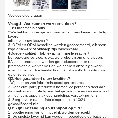
Veelgestelde vragen
Vraag 1: Wat kunnen we voor u doen?
1Het monster is gratis.
2We hebben volledige voorraad en kunnen binnen korte tijd
leveren.
stijlen voor uw keuzes.?
3. OEM en ODM bestelling worden geaccepteerd, elk soort
logo drukwerk of ontwerp zijn beschikbaar.
4Goede kwaliteit + fabrieksprijs + snelle reactie +
betrouwbare service, is wat we proberen om u te bieden.
5Al onze producten worden geproduceerd door onze
professionele werknemer en we hebben onze high-work-
effect buitenlandse handel team, kunt u volledig vertrouwen
op onze service.
Q2:Hoe garandeert u uw kwaliteit?
1Wij hebben zes fabrieksinspectieprocedures.
2: Voor elke partij producten nemen 22 personen deel aan
de kwaliteitscontrole tijdens het gehele proces van materiaal,
afmetingen, oppervlaktebehandeling, verpakking, enz.
3: Zorg ervoor dat de fabrieksproducten 100%
gekwalificeerd zijn.
Q3: Zijn uw zending en transport op tijd?
1: Spotlevering kan onmiddellijk worden geregeld
2: De snelste levertijd kan worden meegedeeld op basis van