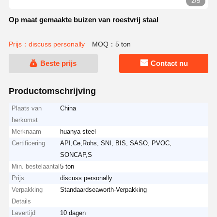
2/5
Op maat gemaakte buizen van roestvrij staal
Prijs：discuss personally
MOQ：5 ton
Beste prijs
Contact nu
Productomschrijving
Plaats van
China
herkomst
Merknaam
huanya steel
Certificering
API,Ce,Rohs, SNI, BIS, SASO, PVOC,
SONCAP,S
Min. bestelaantal
5 ton
Prijs
discuss personally
Verpakking
Standaardseaworth-Verpakking
Details
Levertijd
10 dagen