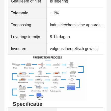
Geallieerd of niet
Is legering
Tolerantie
± 1%
Toepassing
Industrie/chemische apparatuur/k
Leveringstermijn
8-14 dagen
Invoeren
volgens theoretisch gewicht
Specificatie