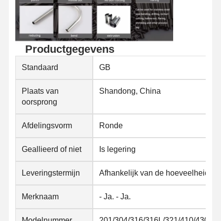
Productgegevens
Standaard
GB
Plaats van
Shandong, China
oorsprong
Afdelingsvorm
Ronde
Geallieerd of niet
Is legering
Leveringstermijn
Afhankelijk van de hoeveelheid g
Merknaam
- Ja. - Ja.
Modelnummer
201/304/316/316L/321/410/430..