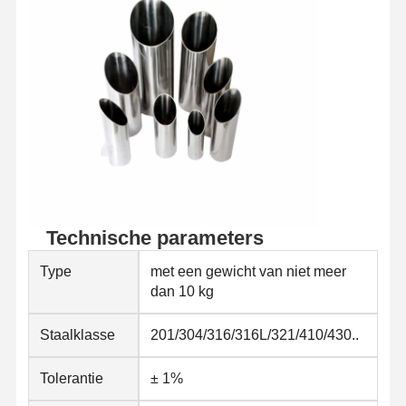
Kwaliteitscont
Contacteer
Nieuws
Role
Ons
Gelaste staalpijpen
Naadloze Staalpijpen
Buizen van roestvrij staal
Precisie stalen buizen
Technische parameters
geallieerde spoelen
Type
met een gewicht van niet meer
dan 10 kg
Warmgewalste rollen
Staalklasse
201/304/316/316L/321/410/430..
Koudgewalste rollen
Tolerantie
± 1%
met een gewicht van niet meer dan 50 kg