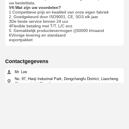
uw besteldata.
V4:Wat zijn uw voordelen?
1.Competitieve prijs en kwaliteit van onze eigen fabriek
2. Goedgekeurd door ISO9001, CE, SGS elk jaar
3De beste service binnen 24 uur.
4Flexible betaling met T/T, L/C enz.
5. Gemakkelijk productievermogen ((50000 t/maand
6Vinnige levering en standaard
exportpakket
Contactgegevens
Mr. Lee
No. 97, Hanji Industrial Park, Dongchangfu District, Liaocheng
City, provincie Shandong
+8615610160685
Contact nu
Krijg De Beste Prijs Voor