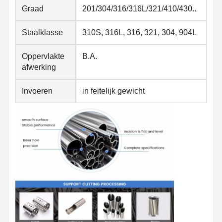
Koelen van roestvrij staal
Graad
201/304/316/316L/321/410/430..
Aluminiumstaven en - spoelen
Staalklasse
310S, 316L, 316, 321, 304, 904L
Koperstrookjes en koperen staven
Oppervlakte
B.A.
afwerking
Zinkbaren
Invoeren
in feitelijk gewicht
Loodbalken en -platen