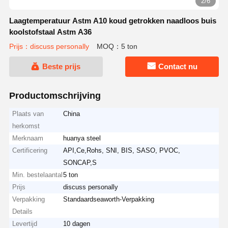
2/6
Laagtemperatuur Astm A10 koud getrokken naadloos buis
koolstofstaal Astm A36
Prijs：discuss personally
MOQ：5 ton
Beste prijs
Contact nu
Productomschrijving
Plaats van
China
herkomst
Merknaam
huanya steel
Certificering
API,Ce,Rohs, SNI, BIS, SASO, PVOC,
SONCAP,S
Min. bestelaantal
5 ton
Prijs
discuss personally
Verpakking
Standaardseaworth-Verpakking
Details
Levertijd
10 dagen