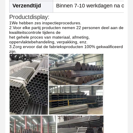
Koelen van roestvrij staal
Verzendtijd
Binnen 7-10 werkdagen na ontva
Productdisplay:
Aluminiumstaven en - spoelen
1We hebben zes inspectieprocedures.
2.Voor elke partij producten nemen 22 personen deel aan de
Koperstrookjes en koperen staven
kwaliteitscontrole tijdens de
het gehele proces van materiaal, afmeting,
oppervlaktebehandeling, verpakking, enz.
Zinkbaren
3.Zorg ervoor dat de fabrieksproducten 100% gekwalificeerd
zijn.
Loodbalken en -platen