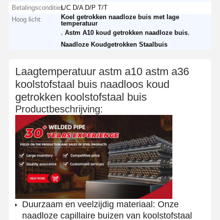
Betalingscondities
L/C D/A D/P T/T
Koel getrokken naadloze buis met lage
Hoog licht:
temperatuur
,
,
Astm A10 koud getrokken naadloze buis
Naadloze Koudgetrokken Staalbuis
Laagtemperatuur astm a10 astm a36
koolstofstaal buis naadloos koud
getrokken koolstofstaal buis
Productbeschrijving:
Duurzaam en veelzijdig materiaal: Onze
naadloze capillaire buizen van koolstofstaal