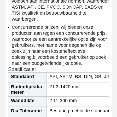
voldoen aan internationale normen, waaronder
ASTM, API, CE, PVOC, SONCAP, SABS en
TISI,kwaliteit en betrouwbaarheid te
waarborgen.
Concurrerende prijzen: wij bieden onze
producten aan tegen een concurrerende prijs,
waardoor ze een aantrekkelijke optie zijn voor
gebruikers, met name voor degenen die op
zoek zijn naar een kosteneffectieve
oplossing.bijvoorbeeld een gebruiker op zoek
naar een budgetvriendelijke optie.
Specificatie:
Standaard
API, ASTM, BS, DIN, GB, JIS
Buitentijdsdia
21.3-1420 mm.
meter
Wanddikte
2.11-300 mm
Thuis
Producten
Over Ons
Fabrieksreis
Dia Tolerantie
Besturing met in de standaard