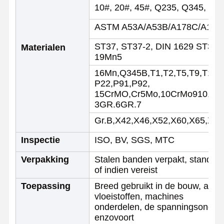
10#, 20#, 45#, Q235, Q345, Q
ASTM A53A/A53B/A178C/A106
Kwaliteitscont
Contacteer
Nieuws
Role
Ons
ST37, ST37-2, DIN 1629 ST35,
Materialen
19Mn5
Gelaste staalpijpen
16Mn,Q345B,T1,T2,T5,T9,T11,T
P22,P91,P92,
Naadloze Staalpijpen
15CrMO,Cr5Mo,10CrMo910,12
3GR.6GR.7
Buizen van roestvrij staal
Gr.B,X42,X46,X52,X60,X65,X70
Precisie stalen buizen
Inspectie
ISO, BV, SGS, MTC
geallieerde spoelen
Verpakking
Stalen banden verpakt, standaar
Warmgewalste rollen
of indien vereist
Toepassing
Breed gebruikt in de bouw, acce
Koudgewalste rollen
vloeistoffen, machines
onderdelen, de spanningsonderd
met een gewicht van niet meer dan 50 kg
enzovoort