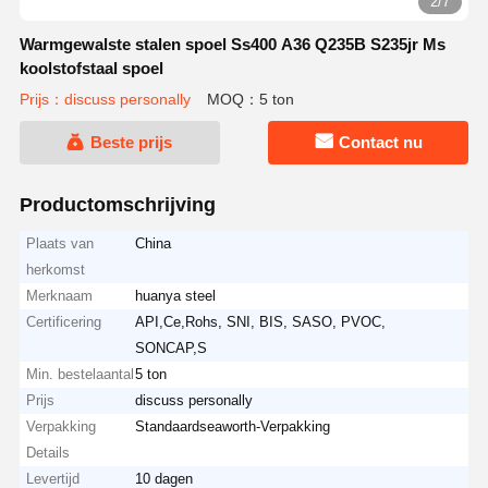
2/7
Warmgewalste stalen spoel Ss400 A36 Q235B S235jr Ms
koolstofstaal spoel
Prijs：discuss personally
MOQ：5 ton
Beste prijs
Contact nu
Productomschrijving
Plaats van
China
herkomst
Merknaam
huanya steel
Certificering
API,Ce,Rohs, SNI, BIS, SASO, PVOC,
SONCAP,S
Min. bestelaantal
5 ton
Prijs
discuss personally
Verpakking
Standaardseaworth-Verpakking
Details
Levertijd
10 dagen