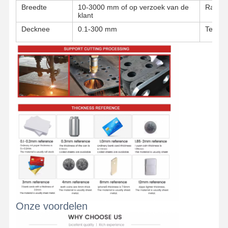
Breedte
10-3000 mm of op verzoek van de
Rande
klant
Decknee
0.1-300 mm
Techni
Thuis
Producten
Over Ons
Fabrieksreis
Onze voordelen