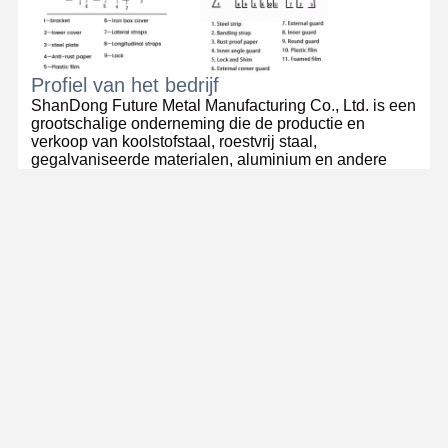
Profiel van het bedrijf
ShanDong Future Metal Manufacturing Co., Ltd. is een
grootschalige onderneming die de productie en
verkoop van koolstofstaal, roestvrij staal,
gegalvaniseerde materialen, aluminium en andere
metalen producten integreert..Het heeft 4 productie- en
verkoopbases gevormd in Liaocheng, Wuxi, Tianjin en
Jinan en heeft met 4 fabrikanten van staalpijpen
samengewerkt om meer dan 100 productielijnen te
hebben.4 nationaal erkende laboratoriaDe producten
worden geëxporteerd naar meer dan 50 landen en
regio's in Noord-Amerika.Zuid-Amerika, Europa,
Afrika, Oceanië, het Midden-Oosten, Zuidoost-Azië
enzovoort.
Veelgestelde vragen
1
Wat is je voordeel?
A: Geweldige producten met een concurrerende prijs
en professionele dienstverlening op exportgebied.