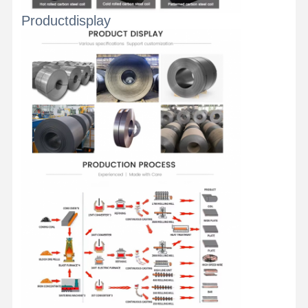
Koelen van roestvrij staal
Productdisplay
Aluminiumstaven en - spoelen
Koperstrookjes en koperen staven
Zinkbaren
Loodbalken en -platen