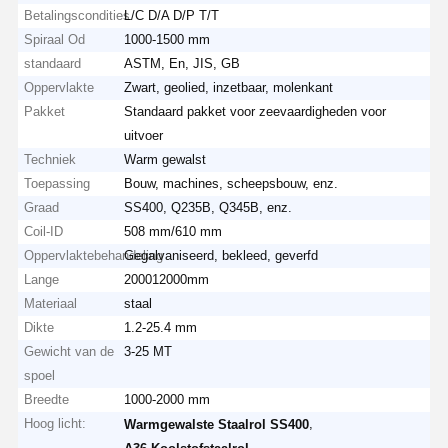
Betalingscondities
L/C D/A D/P T/T
Spiraal Od
1000-1500 mm
standaard
ASTM, En, JIS, GB
Oppervlakte
Zwart, geolied, inzetbaar, molenkant
Pakket
Standaard pakket voor zeevaardigheden voor
uitvoer
Techniek
Warm gewalst
Toepassing
Bouw, machines, scheepsbouw, enz.
Graad
SS400, Q235B, Q345B, enz.
Coil-ID
508 mm/610 mm
Oppervlaktebehandeling
Gegalvaniseerd, bekleed, geverfd
Lange
200012000mm
Materiaal
staal
Dikte
1.2-25.4 mm
Gewicht van de
3-25 MT
spoel
Breedte
1000-2000 mm
Hoog licht:
,
Warmgewalste Staalrol SS400
,