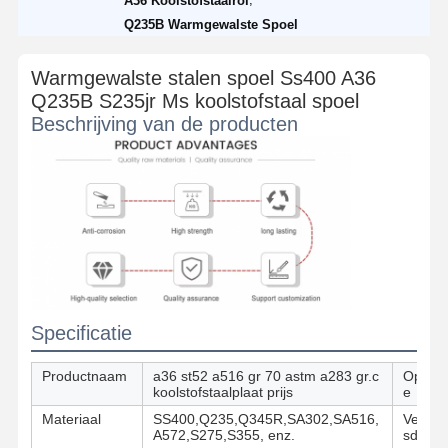
A36 Koolstofstaalrol
Q235B Warmgewalste Spoel
Warmgewalste stalen spoel Ss400 A36
Q235B S235jr Ms koolstofstaal spoel
Beschrijving van de producten
Specificatie
Productnaam
a36 st52 a516 gr 70 astm a283 gr.c
Opperv
koolstofstaalplaat prijs
e
Materiaal
SS400,Q235,Q345R,SA302,SA516,
Verwer
A572,S275,S355, enz.
sdienst