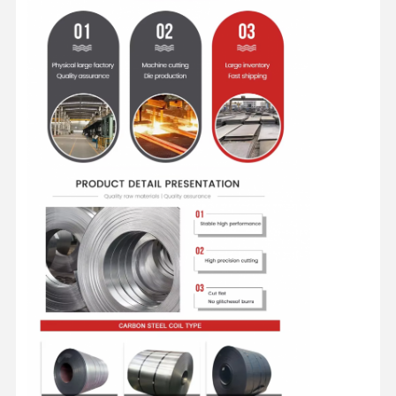
Kwaliteitscont
Contacteer
Nieuws
Role
Ons
Gelaste staalpijpen
Naadloze Staalpijpen
Buizen van roestvrij staal
Precisie stalen buizen
geallieerde spoelen
Warmgewalste rollen
Koudgewalste rollen
met een gewicht van niet meer dan 50 kg