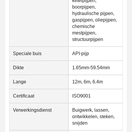
ketelpijpen,
Koelen van roestvrij staal
boorpijpen,
hydraulische pijpen,
Aluminiumstaven en - spoelen
gaspijpen, oliepijpen,
chemische
Koperstrookjes en koperen staven
mestpijpen,
structuurpijpen
Zinkbaren
Speciale buis
API-pijp
Loodbalken en -platen
Dikte
1.65mm-59.54mm
Lange
12m, 6m, 6.4m
Certificaat
ISO9001
Verwerkingsdienst
Buigwerk, lassen,
ontwikkelen, steken,
snijden