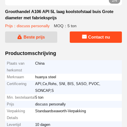
2/4
Groothandel A106 API 5L laag koolstofstaal buis Grote
diameter met fabrieksprijs
Prijs：discuss personally
MOQ：5 ton
Beste prijs
Contact nu
Productomschrijving
Plaats van
China
herkomst
Merknaam
huanya steel
Certificering
API,Ce,Rohs, SNI, BIS, SASO, PVOC,
SONCAP,S
Min. bestelaantal
5 ton
Prijs
discuss personally
Verpakking
Standaardseaworth-Verpakking
Details
Levertijd
10 dagen