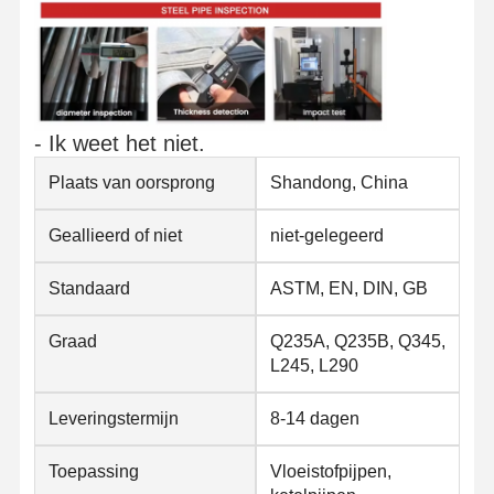
Kwaliteitscont
Contacteer
Nieuws
Role
Ons
- Ik weet het niet.
Gelaste staalpijpen
Plaats van oorsprong
Shandong, China
Naadloze Staalpijpen
Buizen van roestvrij staal
Geallieerd of niet
niet-gelegeerd
Precisie stalen buizen
Standaard
ASTM, EN, DIN, GB
geallieerde spoelen
Graad
Q235A, Q235B, Q345,
L245, L290
Warmgewalste rollen
Leveringstermijn
8-14 dagen
Koudgewalste rollen
met een gewicht van niet meer dan 50 kg
Toepassing
Vloeistofpijpen,