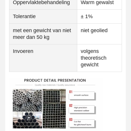
Oppervlaktebehandeling
Warm gewalst
Tolerantie
± 1%
met een gewicht van niet
niet geolied
meer dan 50 kg
Invoeren
volgens
theoretisch
gewicht
Thuis
Producten
Over Ons
Fabrieksreis