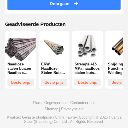
Doorgaan
Geadviseerde Producten
Naadloze
ERW
Strengte 415
Snijding
stalen buizen
Naadloze
MPa naadloos
Punching
Naadloze
Stalen Buis
stalen buis
Welding
buizen 6m
met Plastic
ontworpen
Accepted
Lengte
Dop
voor naadloze
Seamless
Beste prijs
Beste prijs
Beste prijs
Beste pri
Duurzame
Beschermer
integratie in
Steel Pipes
buizen voor
en Buismaat
industriële
Boiler Pipe
constructietechniek
12 tot 24 Inch
productieprocessen
Ontworpen
en industriële
Gebruikt in
voor het
Thuis
Ongeveer ons
Contacteer ons
toepassingen
Energieopwekking
transport v
vloeistoffe
Sitemap
Privacybeleid
en structur
integriteit
Kwaliteit
Gelaste staalpijpen
China Fabriek.Copyright © 2026 Huanya
Steel (Shandong) Co., Ltd.. All Rights Reserved.