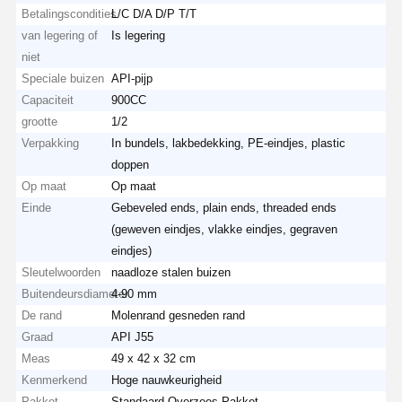
Betalingscondities
L/C D/A D/P T/T
van legering of
Is legering
niet
Speciale buizen
API-pijp
Capaciteit
900CC
grootte
1/2
Verpakking
In bundels, lakbedekking, PE-eindjes, plastic
doppen
Op maat
Op maat
Einde
Gebeveled ends, plain ends, threaded ends
(geweven eindjes, vlakke eindjes, gegraven
eindjes)
Sleutelwoorden
naadloze stalen buizen
Buitendeursdiameter
4-90 mm
De rand
Molenrand gesneden rand
Graad
API J55
Meas
49 x 42 x 32 cm
Kenmerkend
Hoge nauwkeurigheid
Pakket
Standaard Overzees Pakket.