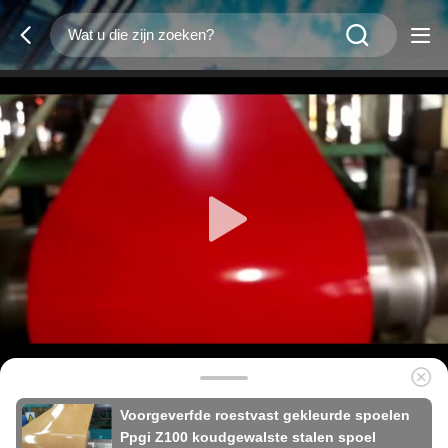
Voorgeverfde roestvast gekleurde spoelen
Ppgi Z100 koudgewalste stalen spoel