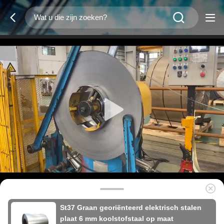
St37 Graan georiënteerd elektrisch stalen
plaat 6 mm koolstofstaal op maat