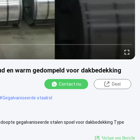
koud en warm gedompeld voor dakbedekking
Contact nu
Deel
#
Gegalvaniseerde staalrol
edoopte gegalvaniseerde stalen spoel voor dakbedekking Type
Z30-Z275 ...
Bekijk meer
Verlaat een Bericht