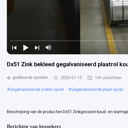
Dx51 Zink bekleed gegalvaniseerd plaatrol 
geallieerde spoelen
2025-01-15
141 uitzichten
#
Gegalvaniseerde stalen spoel
#
Gegalvaniseerde plaat spoel
Beschrijving van de producten Dx51 Zinkgecoate koud- en warmg
Stalen spoel Dikte 0.1-10mm Kan aangepast worden Verpakkingen 
Berichten van bezoekers