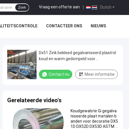
Vraag een offerte aan
|
Dutch
Zoek
LITEITSCONTROLE
CONTACTEER ONS
NIEUWS
Dx51 Zink bekleed gegalvaniseerd plaatrol
koud en warm gedompeld voor
dakbedekking
Contact nu
Meer informatie
Gerelateerde video's
Koudgewalste Gi gegalva
niseerde plaat metalen b
anden voor decoratie DX5
1D DX52D DX53D ASTM S