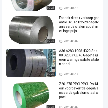
GCC SGCD
geallieerde spoelen
00:28
2025-01-15
Fabriek direct verkoop gar
antie Dx51d Dx52d gegalv
aniseerde stalen spoel m
et lage prijs
geallieerde spoelen
00:33
2025-03-07
A36 A283 1008 4320 Ss4
00 S235jr Q345 Gegote ijz
eren warmgewalste stale
n spoel
Warmgewalste rollen
00:23
2025-08-19
Z20-275 PPGI PPGL Ral Kl
eur voorgeverfde gegalva
niseerde galvalumstaal s
poel
met een gewicht van niet meer
00:31
2025-03-07