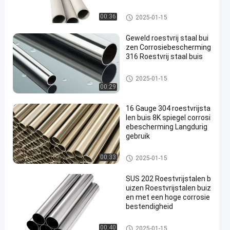
Buizen van roestvrij staal
00:36
2025-01-15
Geweld roestvrij staal bui
zen Corrosiebescherming
316 Roestvrij staal buis
Buizen van roestvrij staal
2025-01-15
00:29
16 Gauge 304 roestvrijsta
len buis 8K spiegel corrosi
ebescherming Langdurig
gebruik
Buizen van roestvrij staal
00:33
2025-01-15
SUS 202 Roestvrijstalen b
uizen Roestvrijstalen buiz
en met een hoge corrosie
bestendigheid
Buizen van roestvrij staal
00:40
2025-01-15