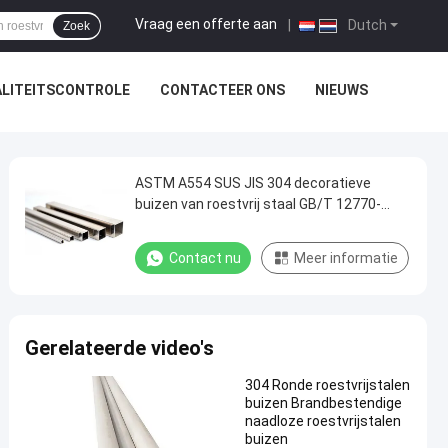
Vraag een offerte aan
|
Dutch
Zoek
LITEITSCONTROLE
CONTACTEER ONS
NIEUWS
ASTM A554 SUS JIS 304 decoratieve
buizen van roestvrij staal GB/T 12770-
2018 304 buizen van roestvrij staal
Contact nu
Meer informatie
Gerelateerde video's
304 Ronde roestvrijstalen
buizen Brandbestendige
naadloze roestvrijstalen
buizen