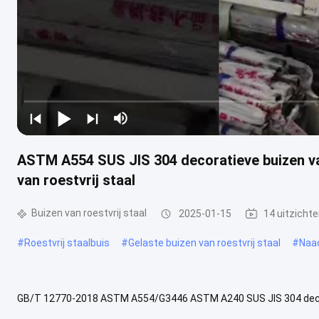
ASTM A554 SUS JIS 304 decoratieve buizen va
van roestvrij staal
Buizen van roestvrij staal
2025-01-15
14 uitzicht
#
Roestvrij staalbuis
#
Gelaste buizen van roestvrij staal
#
Naad
GB/T 12770-2018 ASTM A554/G3446 ASTM A240 SUS JIS 304 decora
van oorsprong Shandong, China Afdelingsvorm Ronde Geallieerd of n