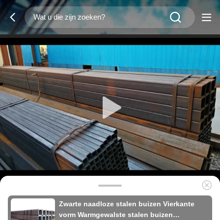
Zwarte naadloze stalen buizen Vierkante
vorm Warmgewalste stalen buizen