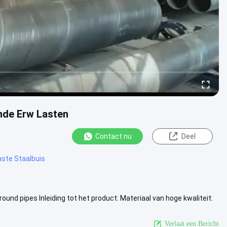
nde Erw Lasten
Contact nu
Deel
aste Staalbuis
und pipes Inleiding tot het product: Materiaal van hoge kwaliteit:
Bekijk meer
Verlaat een Bericht