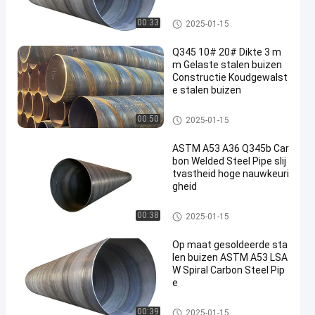
Gelaste staalpijpen
00:33
2025-01-15
Q345 10# 20# Dikte 3 m
m Gelaste stalen buizen
Constructie Koudgewalst
e stalen buizen
Gelaste staalpijpen
00:50
2025-01-15
ASTM A53 A36 Q345b Car
bon Welded Steel Pipe slij
tvastheid hoge nauwkeuri
gheid
Gelaste staalpijpen
00:38
2025-01-15
Op maat gesoldeerde sta
len buizen ASTM A53 LSA
W Spiral Carbon Steel Pip
e
Gelaste staalpijpen
00:39
2025-01-15