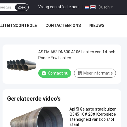
Vraag een offerte aan
|
Dutch
Zoek
LITEITSCONTROLE
CONTACTEER ONS
NIEUWS
ASTM A53 DN600 A106 Lasten van 14 inch
Ronde Erw Lasten
Contact nu
Meer informatie
Gerelateerde video's
Api 5l Gelaste staalbuizen
Q345 10# 20# Korrosiebe
stendigheid van koolstof
staal