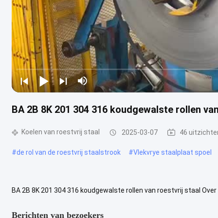
BA 2B 8K 201 304 316 koudgewalste rollen van 
Koelen van roestvrij staal
2025-03-07
46 uitzichte
#
de rol van de roestvrij staalstrook
#
Vlekvrye staalplaat spoel
BA 2B 8K 201 304 316 koudgewalste rollen van roestvrij staal Over
biedt een verscheidenheid aan roestvrij staal, waaronder 200-serie,
Berichten van bezoekers