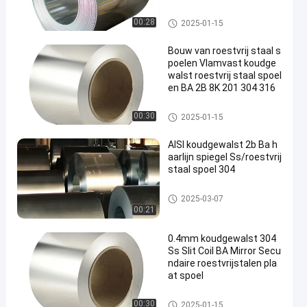
GCC SGCD
geallieerde spoelen
00:28
2025-01-15
Bouw van roestvrij staal s
poelen Vlamvast koudge
walst roestvrij staal spoel
en BA 2B 8K 201 304 316
Koelen van roestvrij staal
00:30
2025-01-15
AISI koudgewalst 2b Ba h
aarlijn spiegel Ss/roestvrij
staal spoel 304
Koelen van roestvrij staal
2025-03-07
00:21
0.4mm koudgewalst 304
Ss Slit Coil BA Mirror Secu
ndaire roestvrijstalen pla
at spoel
Koelen van roestvrij staal
00:30
2025-01-15