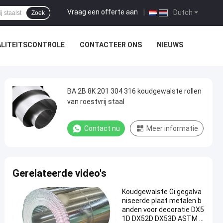
Vraag een offerte aan
|
Dutch
Zoek
LITEITSCONTROLE
CONTACTEER ONS
NIEUWS
BA 2B 8K 201 304 316 koudgewalste rollen
van roestvrij staal
Contact nu
Meer informatie
Gerelateerde video's
Koudgewalste Gi gegalva
niseerde plaat metalen b
anden voor decoratie DX5
1D DX52D DX53D ASTM S